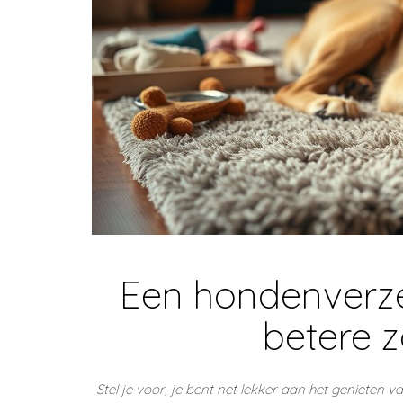
Een hondenverzek
betere z
Stel je voor, je bent net lekker aan het genieten v