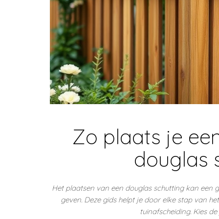
Zo plaats je ee
douglas s
Het plaatsen van een douglas schutting kan een ge
geven. Deze gids helpt je door elke stap van het 
tuinafscheiding. Kies de 