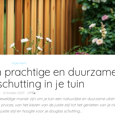
Algemeen
n prachtige en duurzam
chutting in je tuin
4 October 2025
Off
weldige manier zijn om je tuin een natuurlijke en duurzame uitstr
proces, van het kiezen van de juiste stijl tot het genieten van je n
juiste stijl en hoogte voor je douglas schutting…