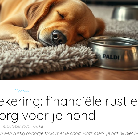
Algemeen
ering: financiële rust 
org voor je hond
10 October 2025
Off
an een rustig avondje thuis met je hond. Plots merk je dat hij niet 