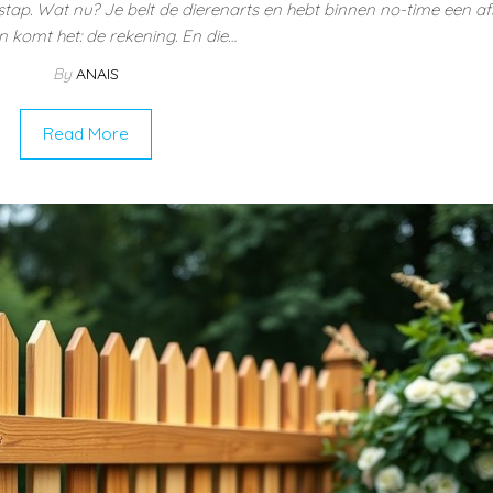
ke stap. Wat nu? Je belt de dierenarts en hebt binnen no-time een a
 komt het: de rekening. En die…
By
ANAIS
Read More