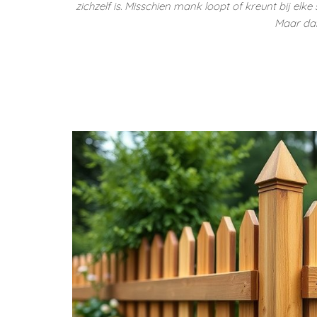
zichzelf is. Misschien mank loopt of kreunt bij el
Maar dan