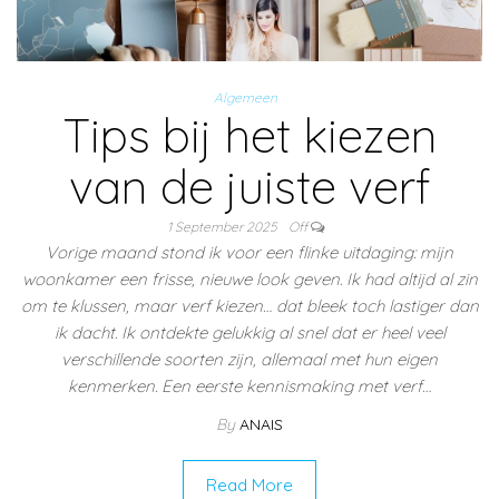
Algemeen
Tips bij het kiezen
van de juiste verf
1 September 2025
Off
Vorige maand stond ik voor een flinke uitdaging: mijn
woonkamer een frisse, nieuwe look geven. Ik had altijd al zin
om te klussen, maar verf kiezen… dat bleek toch lastiger dan
ik dacht. Ik ontdekte gelukkig al snel dat er heel veel
verschillende soorten zijn, allemaal met hun eigen
kenmerken. Een eerste kennismaking met verf…
By
ANAIS
Read More