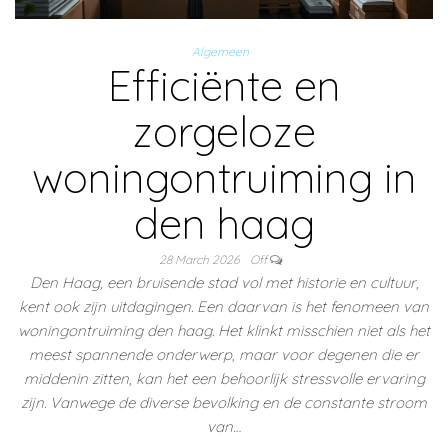
Algemeen
Efficiënte en
zorgeloze
woningontruiming in
den haag
28 March 2026
Off
Den Haag, een bruisende stad vol met historie en cultuur,
kent ook zijn uitdagingen. Een daarvan is het fenomeen van
woningontruiming den haag. Het klinkt misschien niet als het
meest spannende onderwerp, maar voor degenen die er
middenin zitten, kan het een behoorlijk stressvolle ervaring
zijn. Vanwege de diverse bevolking en de constante stroom
van…