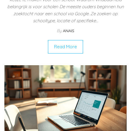
belangrijk is voor scholen De meeste ouders beginnen hun
zoektocht naar een school via Google. Ze zoeken op
schooltype, locatie of specifieke…
By
ANAIS
Read More