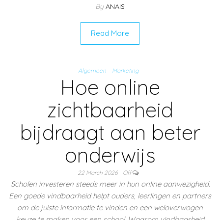
By
ANAIS
Read More
Algemeen
Marketing
Hoe online
zichtbaarheid
bijdraagt aan beter
onderwijs
22 March 2026
Off
Scholen investeren steeds meer in hun online aanwezigheid.
Een goede vindbaarheid helpt ouders, leerlingen en partners
om de juiste informatie te vinden en een weloverwogen
keuze te maken voor een school. Waarom vindbaarheid