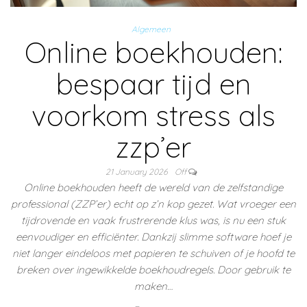
Algemeen
Online boekhouden:
bespaar tijd en
voorkom stress als
zzp’er
21 January 2026
Off
Online boekhouden heeft de wereld van de zelfstandige
professional (ZZP’er) echt op z’n kop gezet. Wat vroeger een
tijdrovende en vaak frustrerende klus was, is nu een stuk
eenvoudiger en efficiënter. Dankzij slimme software hoef je
niet langer eindeloos met papieren te schuiven of je hoofd te
breken over ingewikkelde boekhoudregels. Door gebruik te
maken…