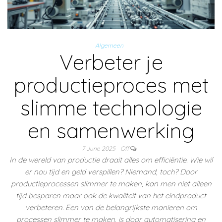
Algemeen
Verbeter je
productieproces met
slimme technologie
en samenwerking
7 June 2025
Off
In de wereld van productie draait alles om efficiëntie. Wie wil
er nou tijd en geld verspillen? Niemand, toch? Door
productieprocessen slimmer te maken, kan men niet alleen
tijd besparen maar ook de kwaliteit van het eindproduct
verbeteren. Een van de belangrijkste manieren om
processen slimmer te maken, is door automatisering en