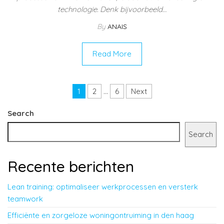
technologie. Denk bijvoorbeeld…
By
ANAIS
Read More
Posts pagination
1
2
…
6
Next
Search
Search
Recente berichten
Lean training: optimaliseer werkprocessen en versterk
teamwork
Efficiënte en zorgeloze woningontruiming in den haag