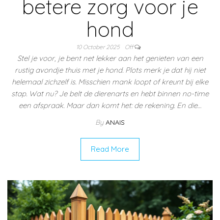
betere zorg voor je
hond
10 October 2025
Off
Stel je voor, je bent net lekker aan het genieten van een
rustig avondje thuis met je hond. Plots merk je dat hij niet
helemaal zichzelf is. Misschien mank loopt of kreunt bij elke
stap. Wat nu? Je belt de dierenarts en hebt binnen no-time
een afspraak. Maar dan komt het: de rekening. En die…
By
ANAIS
Read More