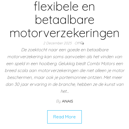
flexibele en
betaalbare
motorverzekeringen
2 December 2025
Off
De zoektocht naar een goede en betaalbare
motorverzekering kan soms aanvoelen als het vinden van
een speld in een hooiberg. Gelukkig biedt Combi Motors een
breed scala aan motorverzekeringen die niet alleen je motor
beschermen, maar ook je portemonnee ontzien. Met meer
dan 30 jaar ervaring in de branche, hebben ze de kunst van
het…
By
ANAIS
Read More