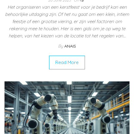
20 June 2025
Off
Het organiseren van een kerstfeest voor je bedrijf kan een
behoorlijke uitdaging zijn. Of het nu gaat om een klein, intiem
feestje of een grootse viering, er zijn veel factoren om
rekening mee te houden. Hier is een gids om je op weg te
helpen, van het kiezen van de locatie tot het regelen van…
By
ANAIS
Read More