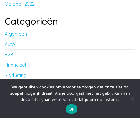
October 2022
Categorieën
Algemeen
Auto
B2B
Financieel
Marketing
Werk
We gebruiken cookies om ervoor te zorgen dat onze site zo
soepel mogelijk draait. Als je doorgaat met het gebruiken van
deze site, gaan we ervan uit dat je ermee instemt.
Proudly powered by
WordPress
|
Theme:
Envo Blog
Ok