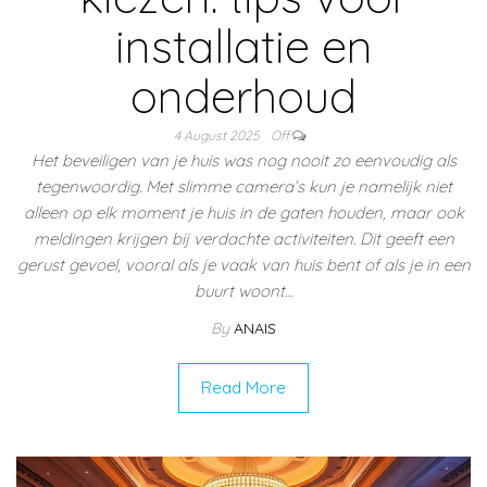
installatie en
onderhoud
4 August 2025
Off
Het beveiligen van je huis was nog nooit zo eenvoudig als
tegenwoordig. Met slimme camera’s kun je namelijk niet
alleen op elk moment je huis in de gaten houden, maar ook
meldingen krijgen bij verdachte activiteiten. Dit geeft een
gerust gevoel, vooral als je vaak van huis bent of als je in een
buurt woont…
By
ANAIS
Read More