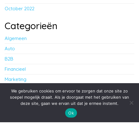
October 2022
Categorieën
Algemeen
Auto
B2B
Financieel
Marketing
Werk
We gebruiken cookies om ervoor te zorgen dat onze site zo
soepel mogelijk draait. Als je doorgaat met het gebruiken van
deze site, gaan we ervan uit dat je ermee instemt.
Proudly powered by
WordPress
|
Theme:
Envo Blog
Ok