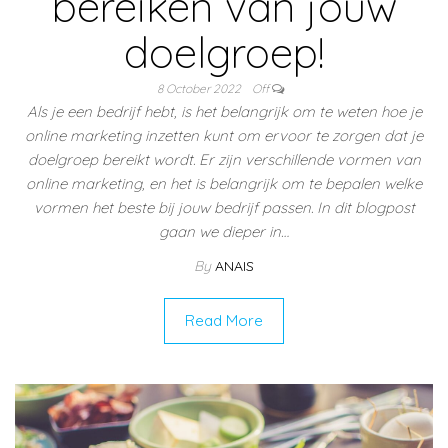
bereiken van jouw
doelgroep!
8 October 2022
Off
Als je een bedrijf hebt, is het belangrijk om te weten hoe je
online marketing inzetten kunt om ervoor te zorgen dat je
doelgroep bereikt wordt. Er zijn verschillende vormen van
online marketing, en het is belangrijk om te bepalen welke
vormen het beste bij jouw bedrijf passen. In dit blogpost
gaan we dieper in…
By
ANAIS
Read More