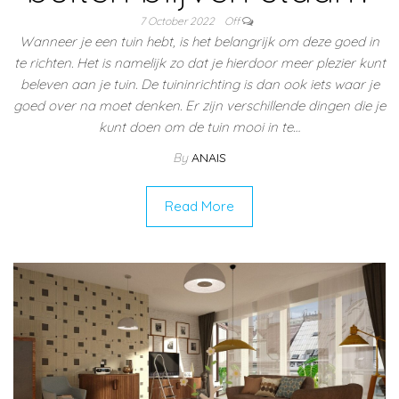
7 October 2022
Off
Wanneer je een tuin hebt, is het belangrijk om deze goed in
te richten. Het is namelijk zo dat je hierdoor meer plezier kunt
beleven aan je tuin. De tuininrichting is dan ook iets waar je
goed over na moet denken. Er zijn verschillende dingen die je
kunt doen om de tuin mooi in te…
By
ANAIS
Read More