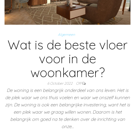
Algemeen
Wat is de beste vloer
voor in de
woonkamer?
6 October 2022
Off
De woning is een belangrijk onderdeel van ons leven. Het is
de plek waar we ons thuis voelen en waar we onszelf kunnen
zijn. De woning is ook een belangrijke investering, want het is
een plek waar we graag willen wonen. Daarom is het
belangrijk om goed na te denken over de inrichting van
onze…