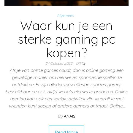
Algemeen
Waar kun je een
sterke gaming pc
kopen?
24 October 2022
Off
Als je van online games houdt, dan is online gaming een
geweldige manier om nieuwe en spannende spellen te
ontdekken. Er zijn allerlei verschillende soorten games
beschikbaar en er is altijd wel iets nieuws te proberen. Online
gaming kan ook een sociale activiteit zijn waarbij je met
vrienden kunt spelen of andere gamers ontmoet. Online…
By
ANAIS
Read More