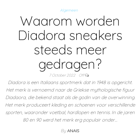
Algemeen
Waarom worden
Diadora sneakers
steeds meer
gedragen?
7 October 2022
Off
Diadora is een Italiaans sportmerk dat in 1948 is opgericht.
Het merk is vernoemd naar de Griekse mythologische figuur
Diadaora, die bekend staat als de godin van de overwinning.
Het merk produceert kleding en schoenen voor verschillende
sporten, waaronder voetbal, hardlopen en tennis. In de jaren
80 en 90 werd het merk erg populair onder…
By
ANAIS