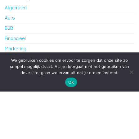
Algemeen
Auto
B2B
Financieel
Marketing
Werk
We gebruiken cookies om ervoor te zorgen dat onze site zo
soepel mogelijk draait. Als je doorgaat met het gebruiken van
deze site, gaan we ervan uit dat je ermee instemt.
Proudly powered by
WordPress
|
Theme:
Envo Blog
Ok