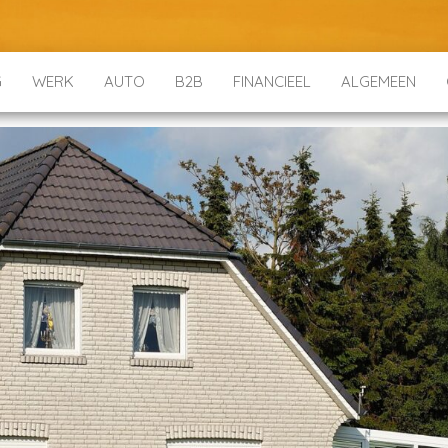
G
WERK
AUTO
B2B
FINANCIEEL
ALGEMEEN