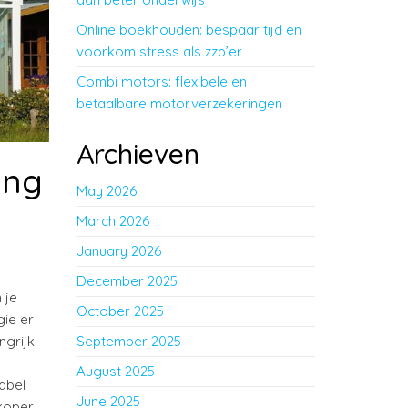
Online boekhouden: bespaar tijd en
voorkom stress als zzp’er
Combi motors: flexibele en
betaalbare motorverzekeringen
Archieven
ing
May 2026
March 2026
January 2026
December 2025
 je
October 2025
gie er
grijk.
September 2025
August 2025
label
June 2025
dkoper