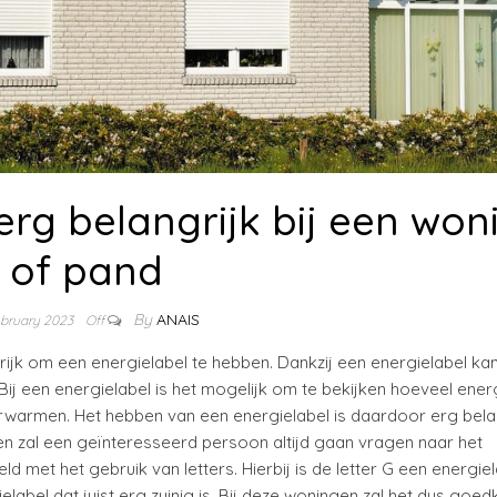
 erg belangrijk bij een won
of pand
By
ANAIS
ebruary 2023
Off
rijk om een energielabel te hebben. Dankzij een energielabel kan
. Bij een energielabel is het mogelijk om te bekijken hoeveel ener
erwarmen. Het hebben van een energielabel is daardoor erg belan
n zal een geïnteresseerd persoon altijd gaan vragen naar het
d met het gebruik van letters. Hierbij is de letter G een energie
gielabel dat juist erg zuinig is. Bij deze woningen zal het dus goe