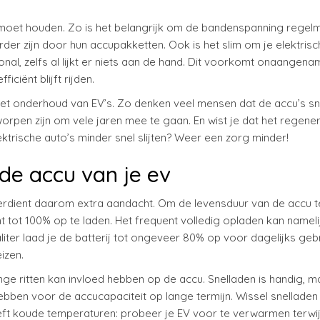
e moet houden. Zo is het belangrijk om de bandenspanning regelm
er zijn door hun accupakketten. Ook is het slim om je elektrisc
nal, zelfs al lijkt er niets aan de hand. Dit voorkomt onaangena
iciënt blijft rijden.
het onderhoud van EV’s. Zo denken veel mensen dat de accu’s sn
orpen zijn om vele jaren mee te gaan. En wist je dat het regene
rische auto’s minder snel slijten? Weer een zorg minder!
de accu van je ev
 verdient daarom extra aandacht. Om de levensduur van de accu t
nt tot 100% op te laden. Het frequent volledig opladen kan nameli
ealiter laad je de batterij tot ongeveer 80% op voor dagelijks geb
izen.
ge ritten kan invloed hebben op de accu. Snelladen is handig, m
ebben voor de accucapaciteit op lange termijn. Wissel snelladen
eft koude temperaturen: probeer je EV voor te verwarmen terwij