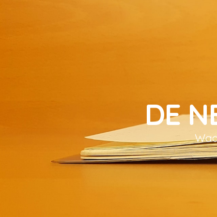
DE N
Waar