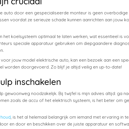
jn cruciaal
che auto door een gespecialiseerde monteur is geen overbodige l
ossen voordat ze serieuze schade kunnen aanrichten aan jouw k
m het koelsysteem optimaal te laten werken, wat essentieel is v
nteurs speciale apparatuur gebruiken om diepgaandere diagnost
n.
n voor jouw model elektrische auto, kan een bezoek aan een spec
l worden doorgevoerd. Zo blijf je altijd veilig en up-to-date!
ulp inschakelen
lp gewoonweg noodzakelijk. Bij twijfel is mijn advies altijd: ga n
emen zoals de accu of het elektrisch systeem, is het beter om g
rhoud
, is het al helemaal belangrijk om iemand met ervaring in te
oor en door en beschikken over de juiste apparatuur en softw