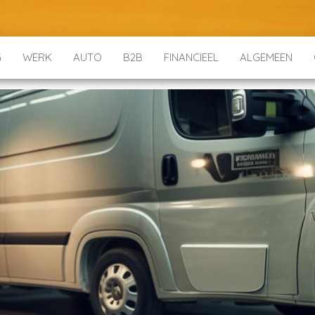
G
WERK
AUTO
B2B
FINANCIEEL
ALGEMEEN