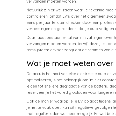
vervangen moeten worden.
Natuurlijk zijn er wel zaken waar je rekening me
controleren, omdat EV’s over het algemeen zwaard
eens per jaar te laten checken door een professio
verrassingen en garandeert dat je auto veilig en eff
Daarnaast bestaan er tal van misvattingen over 
vervangen moeten worden, terwijl deze juist ontw
remsysteem ervoor zorgt dat de remmen van elekt
Wat je moet weten over 
De accu is het hart van elke elektrische auto en
optimaliseren, is het belangrijk om ‘m niet consta
leiden tot snellere degradatie van de batterij. Id
reserveer je het volledig opladen voor langere re
Ook de manier waarop je je EV oplaadt tijdens lan
je het te vaak doet, kan dit negatieve gevolgen h
met regulier laden wanneer mogelijk. En wat betr