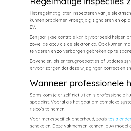
Regelmatige inspecties zi
Het regelmatig laten inspecteren van je elektris
kunnen problemen vroegtijdig signaleren en opl
EV.
Een jaarlijkse controle kan bijvoorbeeld helpen o
zowel de accu als de elektronica. Ook kunnen mo
te voeren en zo verborgen gebreken op te spore
Bovendien, als er terugroepacties of updates zij
ervoor zorgen dat deze wijzigingen correct en sne
Wanneer professionele h
Soms kom je er zelf niet uit en is professionele hu
specialist. Vooral als het gaat om complexe syst
risico’s te nemen.
Voor merkspecifiek onderhoud, zoals
tesla onde
schakelen. Deze vakmensen kennen jouw model d