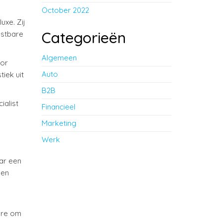
October 2022
uxe. Zij
Categorieën
ostbare
Algemeen
oor
Auto
iek uit
B2B
ialist
Financieel
Marketing
Werk
aar een
een
are om