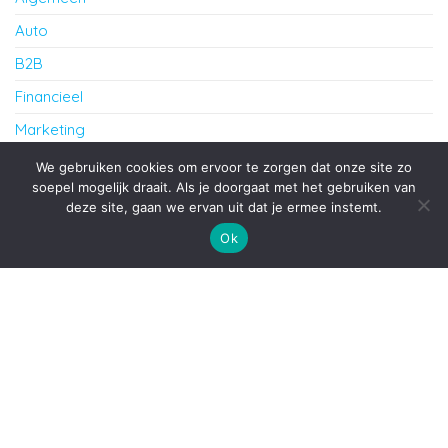
Auto
B2B
Financieel
Marketing
Werk
We gebruiken cookies om ervoor te zorgen dat onze site zo
soepel mogelijk draait. Als je doorgaat met het gebruiken van
deze site, gaan we ervan uit dat je ermee instemt.
Proudly powered by
WordPress
|
Theme:
Envo Blog
Ok