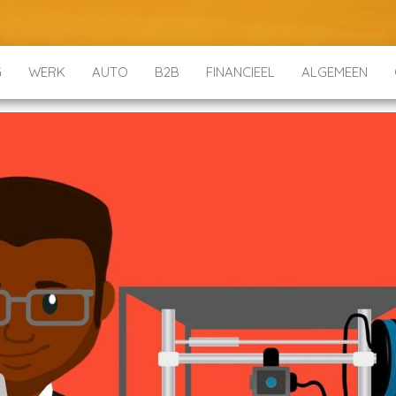
G
WERK
AUTO
B2B
FINANCIEEL
ALGEMEEN