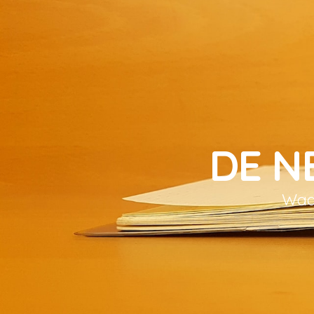
DE N
Waar