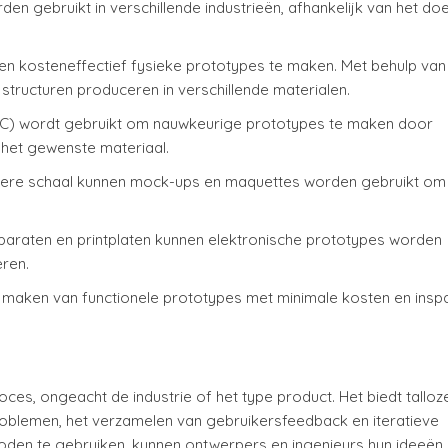
en gebruikt in verschillende industrieën, afhankelijk van het doe
 en kosteneffectief fysieke prototypes te maken. Met behulp van
tructuren produceren in verschillende materialen.
C) wordt gebruikt om nauwkeurige prototypes te maken door
n het gewenste materiaal.
nere schaal kunnen mock-ups en maquettes worden gebruikt om
pparaten en printplaten kunnen elektronische prototypes worden
eren.
 maken van functionele prototypes met minimale kosten en insp
roces, ongeacht de industrie of het type product. Het biedt talloz
roblemen, het verzamelen van gebruikersfeedback en iteratieve
oden te gebruiken, kunnen ontwerpers en ingenieurs hun ideeën